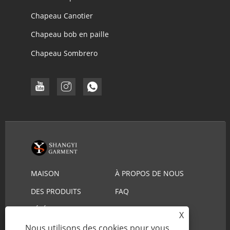
Chapeau Canotier
Chapeau bob en paille
Chapeau Sombrero
MAISON
À PROPOS DE NOUS
DES PRODUITS
FAQ
TÉLÉCHARGER
ENVOYER UNE
X
DEMANDE
Nous utilisons des cookies pour vous
CONTACTEZ-NOUS