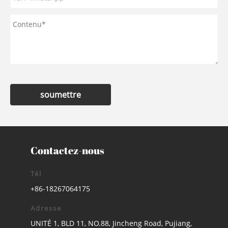
soumettre
Contactez-nous
Tél
+86-18267064175
Adresse
UNITÉ 1, BLD 11, NO.88, Jincheng Road, Pujiang,