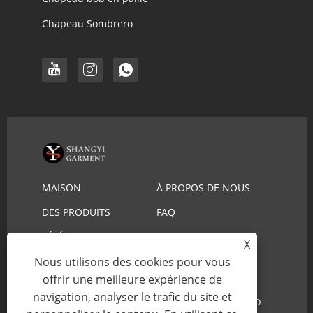
Chapeau Sombrero
MAISON
À PROPOS DE NOUS
DES PRODUITS
FAQ
TÉLÉCHARGER
ENVOYER UNE
X
DEMANDE
CONTACTEZ-NOUS
Nous utilisons des cookies pour vous
offrir une meilleure expérience de
navigation, analyser le trafic du site et
Copyright © 2022 YIWU SHANGYI GARMENT CO., LTD -