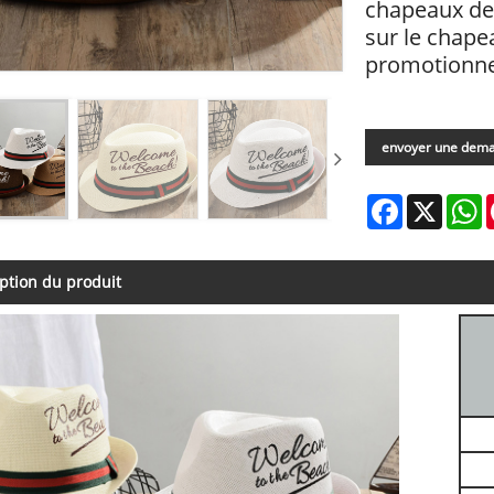
chapeaux de 
sur le chape
promotionnel
envoyer une dem
Facebook
X
W
ption du produit