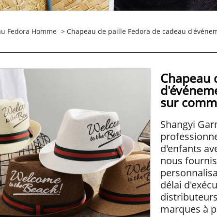
au Fedora Homme
> Chapeau de paille Fedora de cadeau d'événem
Chapeau d
d'événeme
sur com
Shangyi Garm
professionn
d'enfants av
nous fournis
personnalisa
délai d'exécu
distributeurs
marques à pe