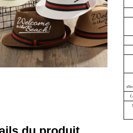
d'é
C
ails du produit