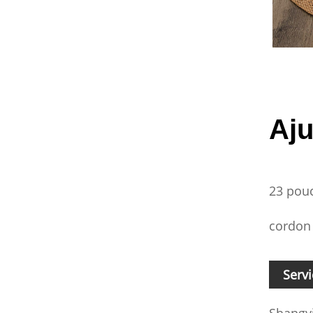
Aju
23 pouc
cordon 
Serv