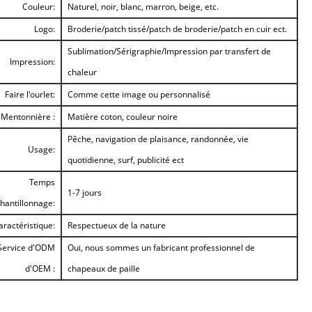
Couleur:
Naturel, noir, blanc, marron, beige, etc.
Logo:
Broderie/patch tissé/patch de broderie/patch en cuir ect.
Sublimation/Sérigraphie/Impression par transfert de
Impression:
chaleur
Faire l'ourlet:
Comme cette image ou personnalisé
Mentonnière :
Matière coton, couleur noire
Pêche, navigation de plaisance, randonnée, vie
Usage:
quotidienne, surf, publicité ect
Temps
1-7 jours
chantillonnage:
aractéristique:
Respectueux de la nature
Service d'ODM
Oui, nous sommes un fabricant professionnel de
d'OEM :
chapeaux de paille