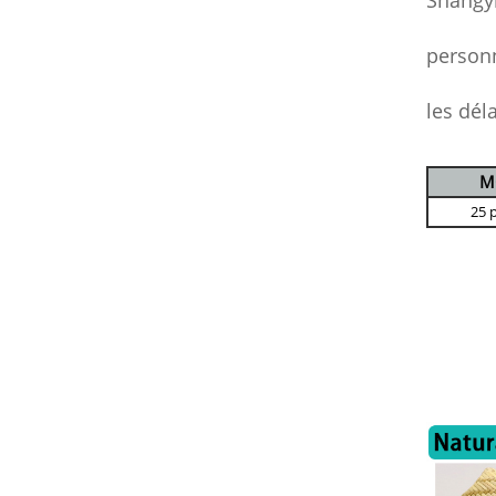
Shangyi
personn
les dél
M
25 