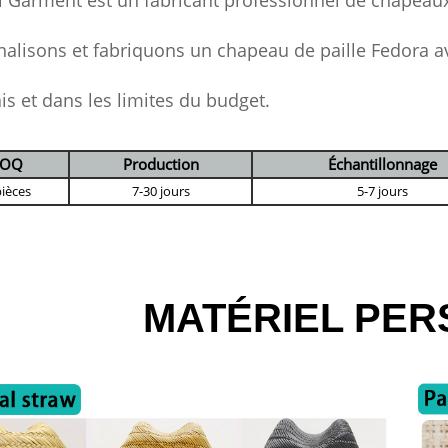
 Garment est un fabricant professionnel de chapeaux
alisons et fabriquons un chapeau de paille Fedora 
ais et dans les limites du budget.
OQ
Production
Échantillonnage
pièces
7-30 jours
5-7 jours
MATÉRIEL PER