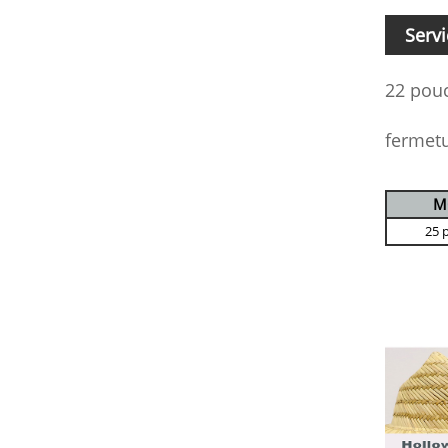
Serv
22 pouc
fermetu
M
25 