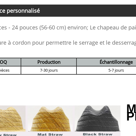
ice personnalisé
es - 24 pouces (56-60 cm) environ; Le chapeau de pa
re à cordon pour permettre le serrage et le desserrag
OQ
Production
Échantillonnage
pièces
7-30 jours
5-7 jours
M
P