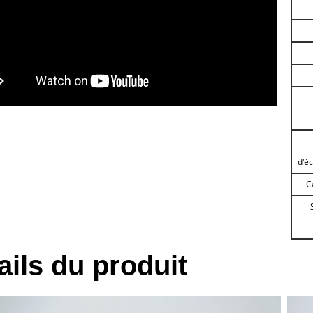
d'é
C
ails du produit