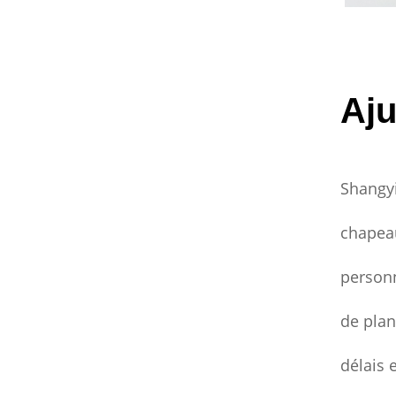
Aju
Shangyi
chapeau
personn
de plan
délais 