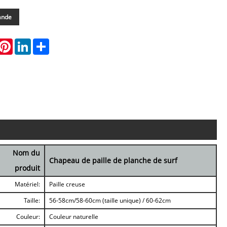
ande
hatsApp
Pinterest
LinkedIn
Share
Nom du
Chapeau de paille de planche de surf
produit
Matériel:
Paille creuse
Taille:
56-58cm/58-60cm (taille unique) / 60-62cm
Couleur:
Couleur naturelle