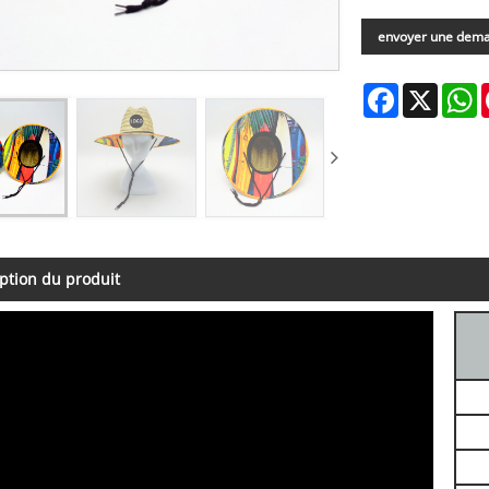
envoyer une dem
Facebook
X
W
ption du produit